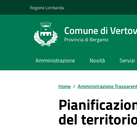
Vai ai contenuti
Vai al footer
Regione Lombardia
Comune di Verto
Provincia di Bergamo
Amministrazione
Novità
Servizi
Home
/
Amministrazione Trasparen
Pianificazio
del territori