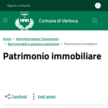
Vai ai contenuti
Vai al footer
Regione Lombardia
Comune di Vertova
Home
/
Amministrazione Trasparente
/
Beni immobili e gestione patrimonio
/
Patrimonio immobiliare
Patrimonio immobiliare
Condividi
Vedi azioni