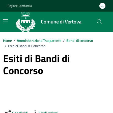
Vai ai contenuti
Vai al footer
Regione Lombardia
Comune di Vertova
Home
/
Amministrazione Trasparente
/
Bandi di concorso
/
Esiti di Bandi di Concorso
Esiti di Bandi di
Concorso