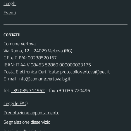
Luoghi
Eventi
CONTATTI
Comune Vertova
Via Roma, 12 - 24029 Vertova (BG)
C.F. e P. IVA: 00238520167
IBAN: IT 44 V 08453 52860 000000023175
Posta Elettronica Certificata:
protocollo.vertova@pec.it
E-mail:
info@comune.vertova.bg.it
Tel.
+39 035 711562
- fax +39 035 720496
Leggi le FAQ
Prenotazione appuntamento
Segnalazione disservizio