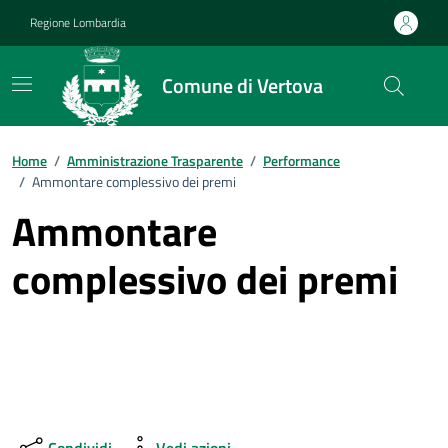
Vai ai contenuti
Vai al footer
Regione Lombardia
Comune di Vertova
Home
/
Amministrazione Trasparente
/
Performance
/
Ammontare complessivo dei premi
Ammontare
complessivo dei premi