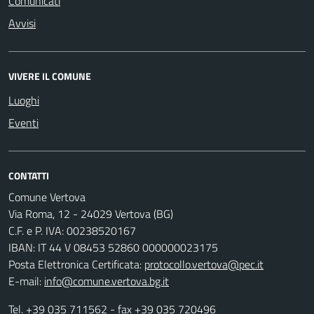
Comunicati
Avvisi
VIVERE IL COMUNE
Luoghi
Eventi
CONTATTI
Comune Vertova
Via Roma, 12 - 24029 Vertova (BG)
C.F. e P. IVA: 00238520167
IBAN: IT 44 V 08453 52860 000000023175
Posta Elettronica Certificata:
protocollo.vertova@pec.it
E-mail:
info@comune.vertova.bg.it
Tel.
+39 035 711562
- fax +39 035 720496