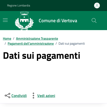
Vai ai contenuti
Vai al footer
Regione Lombardia
Comune di Vertova
Home
/
Amministrazione Trasparente
/
Pagamenti dell'amministrazione
/
Dati sui pagamenti
Dati sui pagamenti
Condividi
Vedi azioni