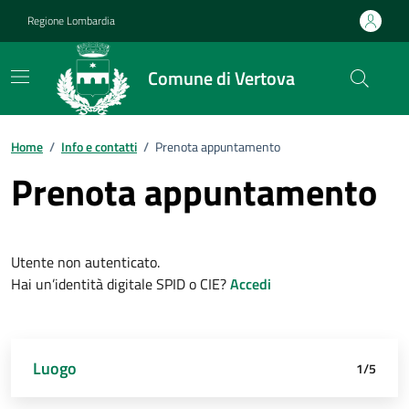
Vai ai contenuti
Vai al footer
Regione Lombardia
Comune di Vertova
Home
/
Info e contatti
/
Prenota appuntamento
Prenota appuntamento
Utente non autenticato.
Hai un’identità digitale SPID o CIE?
Accedi
Attivo
Luogo
Dettagli appuntamento
Data e orario
Richiedente
Riepilogo
1/5