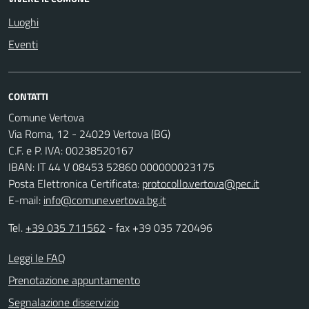
Luoghi
Eventi
CONTATTI
Comune Vertova
Via Roma, 12 - 24029 Vertova (BG)
C.F. e P. IVA: 00238520167
IBAN: IT 44 V 08453 52860 000000023175
Posta Elettronica Certificata:
protocollo.vertova@pec.it
E-mail:
info@comune.vertova.bg.it
Tel.
+39 035 711562
- fax +39 035 720496
Leggi le FAQ
Prenotazione appuntamento
Segnalazione disservizio