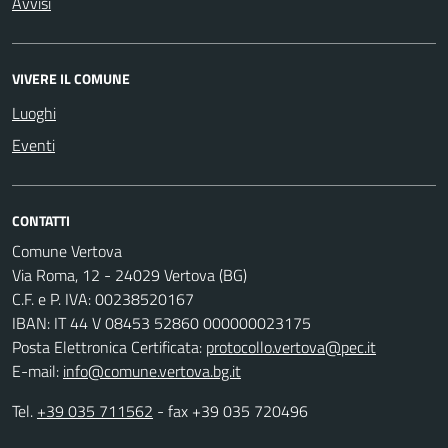
Avvisi
VIVERE IL COMUNE
Luoghi
Eventi
CONTATTI
Comune Vertova
Via Roma, 12 - 24029 Vertova (BG)
C.F. e P. IVA: 00238520167
IBAN: IT 44 V 08453 52860 000000023175
Posta Elettronica Certificata:
protocollo.vertova@pec.it
E-mail:
info@comune.vertova.bg.it
Tel.
+39 035 711562
- fax +39 035 720496