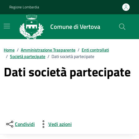
Vai ai contenuti
Vai al footer
Regione Lombardia
Comune di Vertova
Home
/
Amministrazione Trasparente
/
Enti controllati
/
Società partecipate
/
Dati società partecipate
Dati società partecipate
Condividi
Vedi azioni