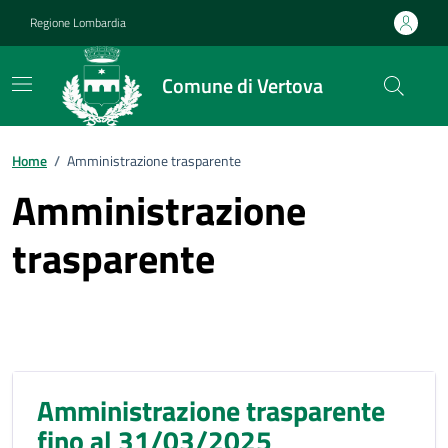
Vai ai contenuti
Vai al footer
Regione Lombardia
Comune di Vertova
Home
/
Amministrazione trasparente
Amministrazione
trasparente
Amministrazione trasparente
fino al 31/03/2025