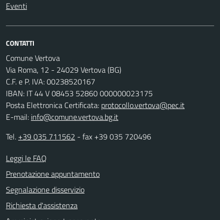
Eventi
CONTATTI
Comune Vertova
Via Roma, 12 - 24029 Vertova (BG)
C.F. e P. IVA: 00238520167
IBAN: IT 44 V 08453 52860 000000023175
Posta Elettronica Certificata:
protocollo.vertova@pec.it
E-mail:
info@comune.vertova.bg.it
Tel.
+39 035 711562
- fax +39 035 720496
Leggi le FAQ
Prenotazione appuntamento
Segnalazione disservizio
Richiesta d'assistenza