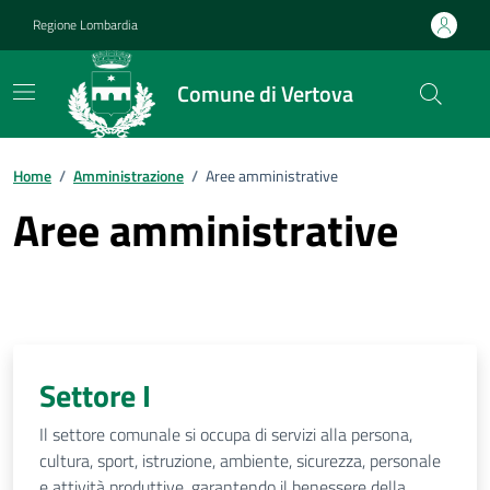
Vai ai contenuti
Vai al footer
Regione Lombardia
Comune di Vertova
Home
/
Amministrazione
/
Aree amministrative
Aree amministrative
Settore I
Il settore comunale si occupa di servizi alla persona,
cultura, sport, istruzione, ambiente, sicurezza, personale
e attività produttive, garantendo il benessere della