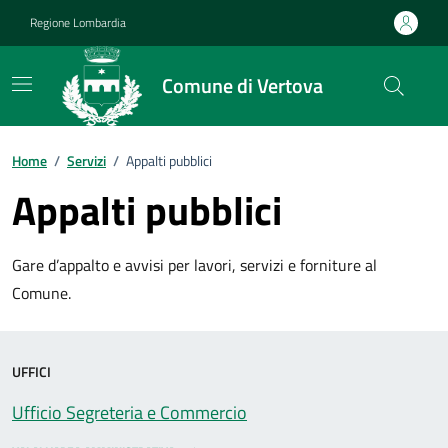
Vai ai contenuti
Vai al footer
Regione Lombardia
Comune di Vertova
Home
/
Servizi
/
Appalti pubblici
Appalti pubblici
Gare d’appalto e avvisi per lavori, servizi e forniture al
Comune.
UFFICI
Ufficio Segreteria e Commercio