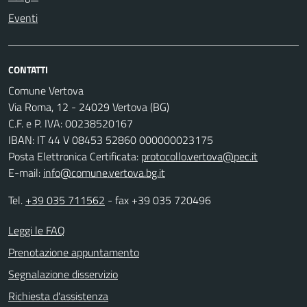
Eventi
CONTATTI
Comune Vertova
Via Roma, 12 - 24029 Vertova (BG)
C.F. e P. IVA: 00238520167
IBAN: IT 44 V 08453 52860 000000023175
Posta Elettronica Certificata:
protocollo.vertova@pec.it
E-mail:
info@comune.vertova.bg.it
Tel.
+39 035 711562
- fax +39 035 720496
Leggi le FAQ
Prenotazione appuntamento
Segnalazione disservizio
Richiesta d'assistenza