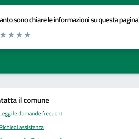
nto sono chiare le informazioni su questa pagina
a da 1 a 5 stelle la pagina
ta 1 stelle su 5
Valuta 2 stelle su 5
Valuta 3 stelle su 5
Valuta 4 stelle su 5
Valuta 5 stelle su 5
tatta il comune
Leggi le domande frequenti
Richiedi assistenza