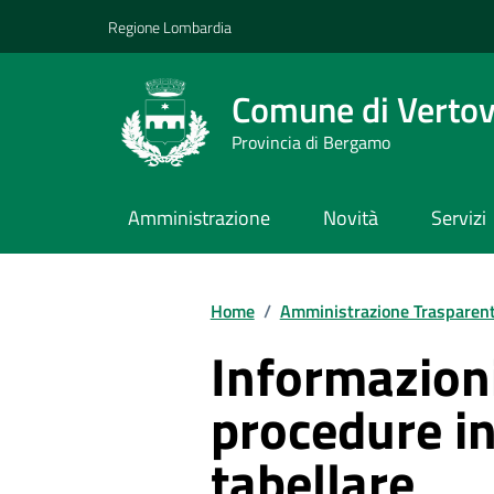
Vai ai contenuti
Vai al footer
Regione Lombardia
Comune di Verto
Provincia di Bergamo
Amministrazione
Novità
Servizi
Home
/
Amministrazione Trasparen
Informazioni
procedure i
tabellare