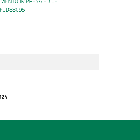
DAMENTO IMPRESA EDILE
B2FCD88C95
024