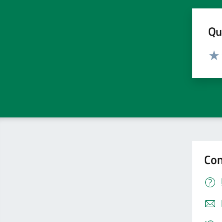
Qua
Valut
Valu
Con