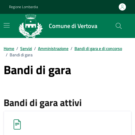
Vai ai contenuti
Vai al footer
Regione Lombardia
Comune di Vertova
Home
/
Servizi
/
Amministrazione
/
Bandi di gara e di concorso
/
Bandi di gara
Bandi di gara
Bandi di gara attivi