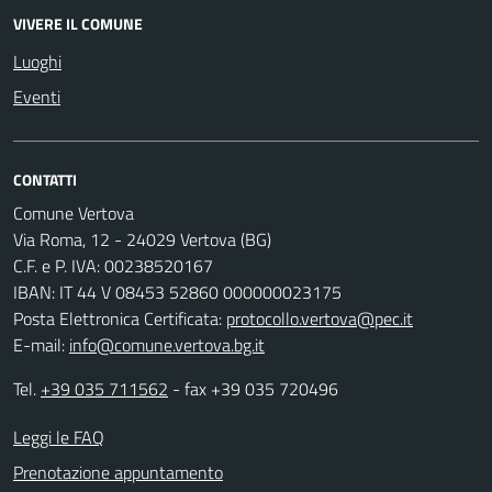
VIVERE IL COMUNE
Luoghi
Eventi
CONTATTI
Comune Vertova
Via Roma, 12 - 24029 Vertova (BG)
C.F. e P. IVA: 00238520167
IBAN: IT 44 V 08453 52860 000000023175
Posta Elettronica Certificata:
protocollo.vertova@pec.it
E-mail:
info@comune.vertova.bg.it
Tel.
+39 035 711562
- fax +39 035 720496
Leggi le FAQ
Prenotazione appuntamento