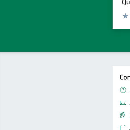
Qua
Valut
Valu
Con