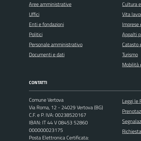
Aree amministrative
Cultura 
Uffici
Vita lavo
Enti e fondazioni
Imprese 
Politici
Appalti p
Personale amministrativo
Catasto e
Documenti e dati
Turismo
Mobilità 
CONTATTI
Comune Vertova
Leggi le
Via Roma, 12 - 24029 Vertova (BG)
Prenota
C.F. e P. IVA: 00238520167
Segnalazi
IBAN: IT 44 V 08453 52860
000000023175
Richiesta
Posta Elettronica Certificata: