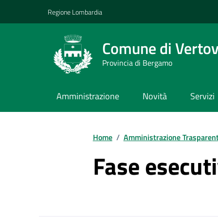
Vai ai contenuti
Vai al footer
Regione Lombardia
Comune di Verto
Provincia di Bergamo
Amministrazione
Novità
Servizi
Home
/
Amministrazione Trasparen
Fase esecut