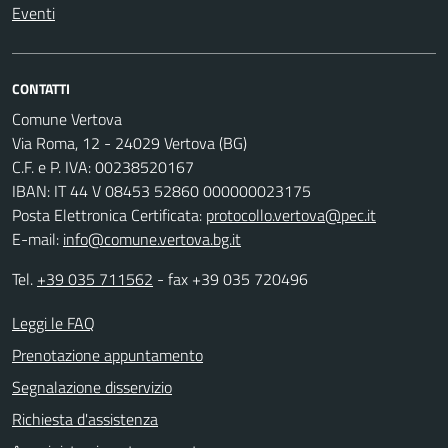
Eventi
CONTATTI
Comune Vertova
Via Roma, 12 - 24029 Vertova (BG)
C.F. e P. IVA: 00238520167
IBAN: IT 44 V 08453 52860 000000023175
Posta Elettronica Certificata:
protocollo.vertova@pec.it
E-mail:
info@comune.vertova.bg.it
Tel.
+39 035 711562
- fax +39 035 720496
Leggi le FAQ
Prenotazione appuntamento
Segnalazione disservizio
Richiesta d'assistenza