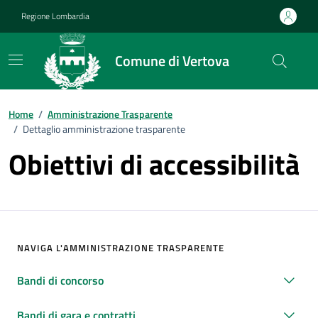
Vai ai contenuti
Vai al footer
Regione Lombardia
Comune di Vertova
Home
/
Amministrazione Trasparente
/
Dettaglio amministrazione trasparente
Obiettivi di accessibilità
NAVIGA L'AMMINISTRAZIONE TRASPARENTE
Bandi di concorso
Bandi di gara e contratti