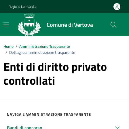
Vai ai contenuti
Vai al footer
Regione Lombardia
Comune di Vertova
Home
/
Amministrazione Trasparente
/
Dettaglio amministrazione trasparente
Enti di diritto privato
controllati
NAVIGA L'AMMINISTRAZIONE TRASPARENTE
Bandi di concorso