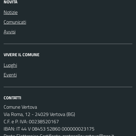
NOVITÀ
Notizie
Comunicati
Avvisi
VIVERE IL COMUNE
Luoghi
Eventi
CONTATTI
Comune Vertova
Via Roma, 12 - 24029 Vertova (BG)
C.F. e P. IVA: 00238520167
IBAN: IT 44 V 08453 52860 000000023175
Posta Elettronica Certificata:
protocollo.vertova@pec.it