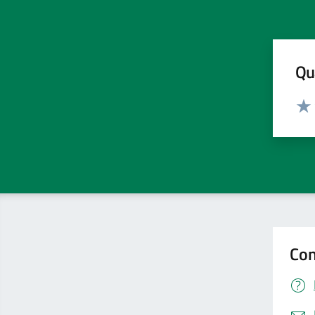
Qua
Valut
Valu
Con