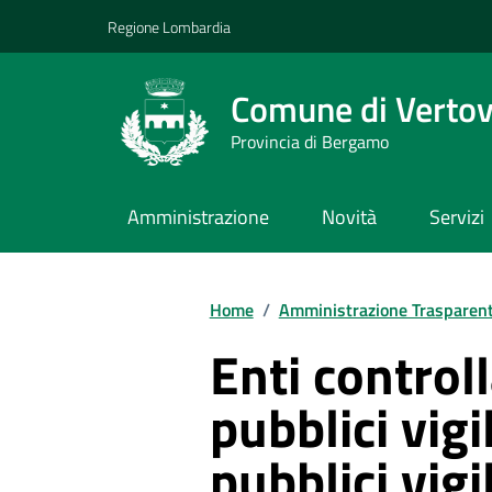
Vai ai contenuti
Vai al footer
Regione Lombardia
Comune di Verto
Provincia di Bergamo
Amministrazione
Novità
Servizi
Home
/
Amministrazione Trasparen
Enti controll
pubblici vigi
pubblici vigi