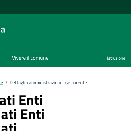
va
Vivere il comune
Istruzione
te
/
Dettaglio amministrazione trasparente
ati Enti
lati Enti
lati