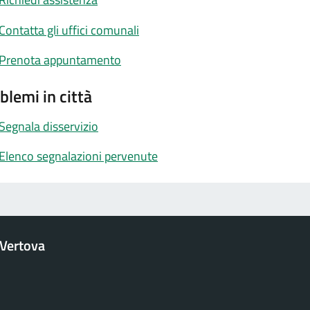
Contatta gli uffici comunali
Prenota appuntamento
blemi in città
Segnala disservizio
Elenco segnalazioni pervenute
Vertova