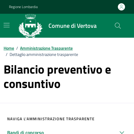
Vai ai contenuti
Vai al footer
Regione Lombardia
Comune di Vertova
Home
/
Amministrazione Trasparente
/
Dettaglio amministrazione trasparente
Bilancio preventivo e
consuntivo
NAVIGA L'AMMINISTRAZIONE TRASPARENTE
Bandi di concorso