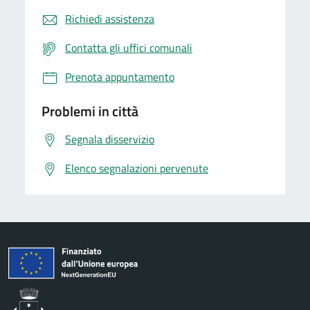
Richiedi assistenza
Contatta gli uffici comunali
Prenota appuntamento
Problemi in città
Segnala disservizio
Elenco segnalazioni pervenute