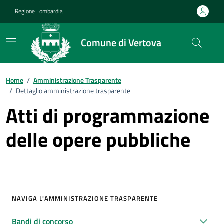
Vai ai contenuti
Vai al footer
Regione Lombardia
Comune di Vertova
Home
/
Amministrazione Trasparente
/
Dettaglio amministrazione trasparente
Atti di programmazione
delle opere pubbliche
NAVIGA L'AMMINISTRAZIONE TRASPARENTE
Bandi di concorso