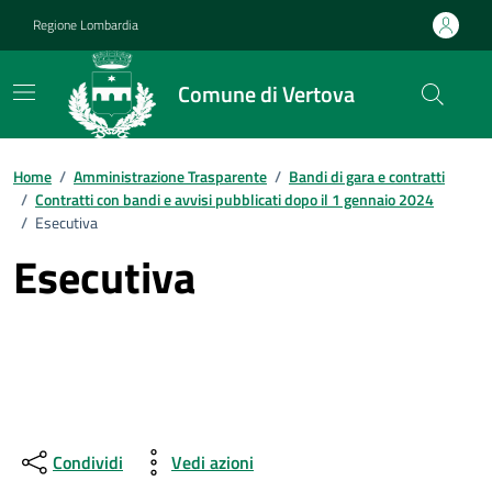
Vai ai contenuti
Vai al footer
Regione Lombardia
Comune di Vertova
Home
/
Amministrazione Trasparente
/
Bandi di gara e contratti
/
Contratti con bandi e avvisi pubblicati dopo il 1 gennaio 2024
/
Esecutiva
Esecutiva
Condividi
Vedi azioni