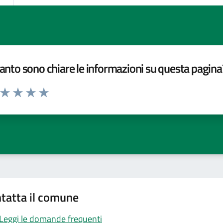
nto sono chiare le informazioni su questa pagina
a da 1 a 5 stelle la pagina
ta 1 stelle su 5
Valuta 2 stelle su 5
Valuta 3 stelle su 5
Valuta 4 stelle su 5
Valuta 5 stelle su 5
tatta il comune
Leggi le domande frequenti