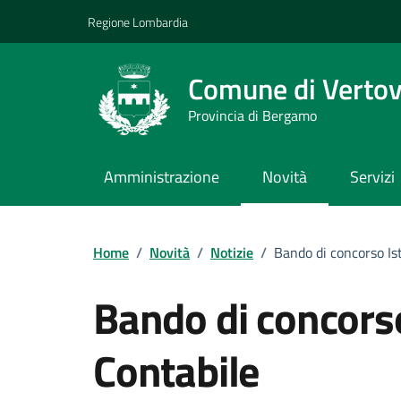
Vai ai contenuti
Vai al footer
Regione Lombardia
Comune di Verto
Provincia di Bergamo
Amministrazione
Novità
Servizi
Home
/
Novità
/
Notizie
/
Bando di concorso Is
Bando di concorso
Contabile