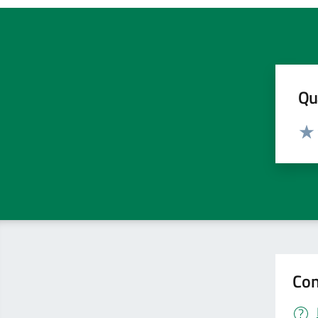
Qua
Valut
Valu
Con