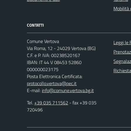
Mobilità 
CONTATTI
Comune Vertova
Leggi le
Via Roma, 12 - 24029 Vertova (BG)
Prenota
C.F. e P. IVA: 00238520167
Segnalazi
IBAN: IT 44 V 08453 52860
000000023175
Richiesta
Posta Elettronica Certificata:
protocollo.vertova@pec.it
E-mail:
info@comune.vertova.bg.it
Tel.
+39 035 711562
- fax +39 035
720496