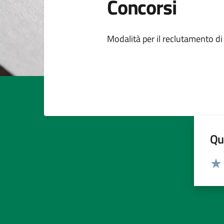
Concorsi
Dettagli della
Modalità per il reclutamento di
Qua
Valut
Valu