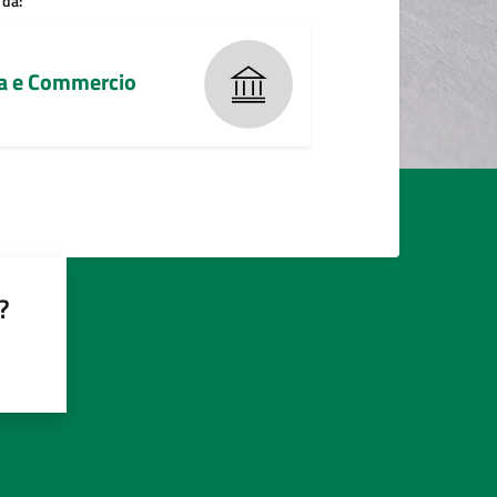
 da:
ia e Commercio
?