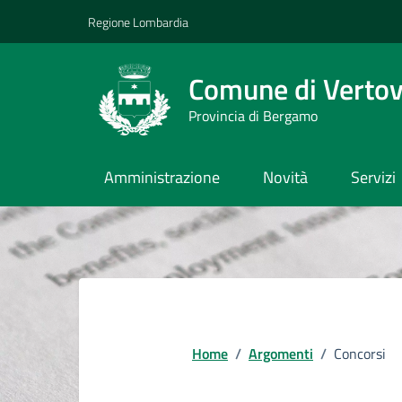
Vai ai contenuti
Vai al footer
Regione Lombardia
Comune di Verto
Provincia di Bergamo
Amministrazione
Novità
Servizi
Home
/
Argomenti
/
Concorsi