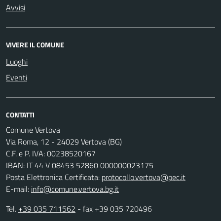
Avvisi
VIVERE IL COMUNE
Luoghi
Eventi
CONTATTI
Comune Vertova
Via Roma, 12 - 24029 Vertova (BG)
C.F. e P. IVA: 00238520167
IBAN: IT 44 V 08453 52860 000000023175
Posta Elettronica Certificata:
protocollo.vertova@pec.it
E-mail:
info@comune.vertova.bg.it
Tel.
+39 035 711562
- fax +39 035 720496