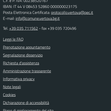
C.F. e P. IVA: 00238520167
IBAN: IT 44 V 08453 52860 000000023175
Posta Elettronica Certificata:
protocollo.vertova@pec.it
E-mail:
info@comune.vertova.bg.it
Tel.
+39 035 711562
- fax +39 035 720496
Leggi le FAQ
Prenotazione appuntamento
Segnalazione disservizio
Richiesta d'assistenza
Amministrazione trasparente
Informativa privacy
Note legali
Cookies
Dichiarazione di accessibilità
Piano di miglioramento del sito