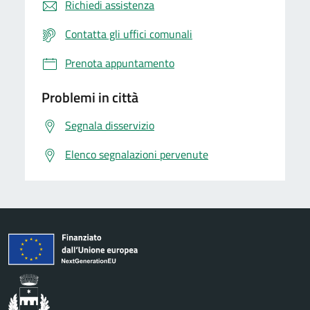
Richiedi assistenza
Contatta gli uffici comunali
Prenota appuntamento
Problemi in città
Segnala disservizio
Elenco segnalazioni pervenute