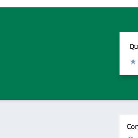
Qua
Valut
Valu
Con