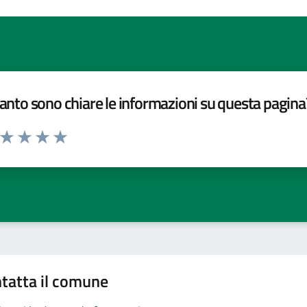
nto sono chiare le informazioni su questa pagina
a da 1 a 5 stelle la pagina
ta 1 stelle su 5
Valuta 2 stelle su 5
Valuta 3 stelle su 5
Valuta 4 stelle su 5
Valuta 5 stelle su 5
tatta il comune