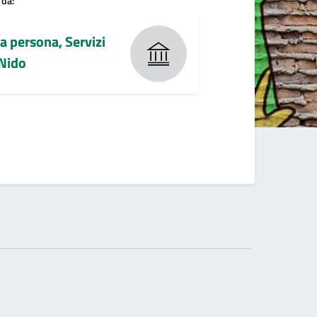
 da:
la persona, Servizi
 Nido