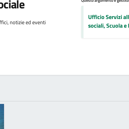
ociale
Questo argomento è gestito
Ufficio Servizi al
 notizia
ici, notizie ed eventi
sociali, Scuola e