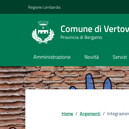
Vai ai contenuti
Vai al footer
Regione Lombardia
Comune di Verto
Provincia di Bergamo
Amministrazione
Novità
Servizi
Home
/
Argomenti
/
Integrazion