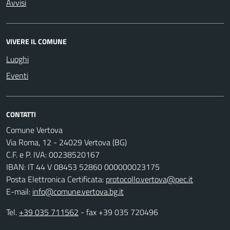
Avvisi
VIVERE IL COMUNE
Luoghi
Eventi
CONTATTI
Comune Vertova
Via Roma, 12 - 24029 Vertova (BG)
C.F. e P. IVA: 00238520167
IBAN: IT 44 V 08453 52860 000000023175
Posta Elettronica Certificata:
protocollo.vertova@pec.it
E-mail:
info@comune.vertova.bg.it
Tel.
+39 035 711562
- fax +39 035 720496