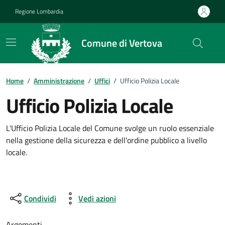
Vai ai contenuti
Vai al footer
Regione Lombardia
Comune di Vertova
Dettagli dell'ufficio
Home
/
Amministrazione
/
Uffici
/
Ufficio Polizia Locale
Ufficio Polizia Locale
L'Ufficio Polizia Locale del Comune svolge un ruolo essenziale
nella gestione della sicurezza e dell'ordine pubblico a livello
locale.
Condividi
Vedi azioni
Argomenti