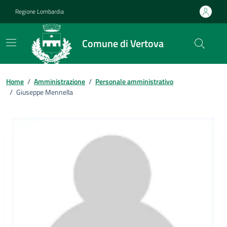
Vai ai contenuti
Vai al footer
Regione Lombardia
Comune di Vertova
Home
/
Amministrazione
/
Personale amministrativo
/
Giuseppe Mennella