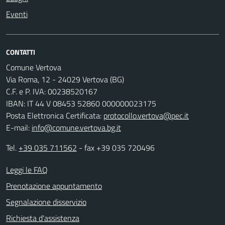
Eventi
CONTATTI
Comune Vertova
Via Roma, 12 - 24029 Vertova (BG)
C.F. e P. IVA: 00238520167
IBAN: IT 44 V 08453 52860 000000023175
Posta Elettronica Certificata:
protocollo.vertova@pec.it
E-mail:
info@comune.vertova.bg.it
Tel.
+39 035 711562
- fax +39 035 720496
Leggi le FAQ
Prenotazione appuntamento
Segnalazione disservizio
Richiesta d'assistenza