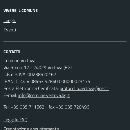
VIVERE IL COMUNE
Luoghi
Eventi
CONTATTI
Comune Vertova
Via Roma, 12 - 24029 Vertova (BG)
C.F. e P. IVA: 00238520167
IBAN: IT 44 V 08453 52860 000000023175
Posta Elettronica Certificata:
protocollo.vertova@pec.it
E-mail:
info@comune.vertova.bg.it
Tel.
+39 035 711562
- fax +39 035 720496
Leggi le FAQ
Prenotazione appuntamento