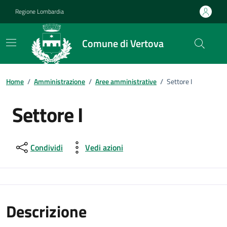
Vai ai contenuti
Vai al footer
Regione Lombardia
Comune di Vertova
Home
/
Amministrazione
/
Aree amministrative
/
Settore I
Settore I
Condividi
Vedi azioni
Descrizione