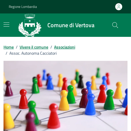
Vai ai contenuti
Vai al footer
Regione Lombardia
Comune di Vertova
Home
/
Vivere il comune
/
Associazioni
/
Assoc. Autonoma Cacciatori