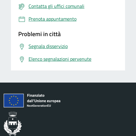
Contatta gli uffici comunali
Prenota appuntamento
Problemi in città
Segnala disservizio
Elenco segnalazioni pervenute