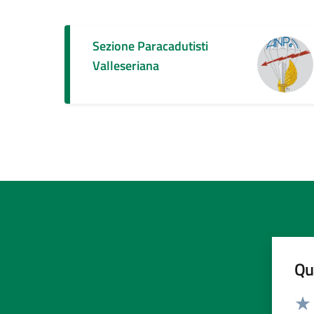
Sezione Paracadutisti
Valleseriana
Qua
Valut