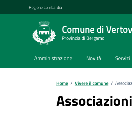
Vai ai contenuti
Vai al footer
Regione Lombardia
Comune di Verto
Provincia di Bergamo
Amministrazione
Novità
Servizi
Home
/
Vivere il comune
/
Associaz
Associazion