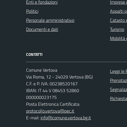
Enti e fondazioni
Imprese 
Politici
Appalti p
Personale amministrativo
Catasto e
Documenti e dati
Turismo
Mobilità 
CONTATTI
Comune Vertova
Leggi le
Via Roma, 12 - 24029 Vertova (BG)
Prenota
C.F. e P. IVA: 00238520167
Segnalazi
IBAN: IT 44 V 08453 52860
000000023175
Richiesta
Posta Elettronica Certificata:
protocollo.vertova@pec.it
E-mail:
info@comune.vertova.bg.it