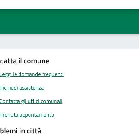
ta 1 stelle su 5
Valuta 2 stelle su 5
Valuta 3 stelle su 5
Valuta 4 stelle su 5
Valuta 5 stelle su 5
tatta il comune
Leggi le domande frequenti
Richiedi assistenza
Contatta gli uffici comunali
Prenota appuntamento
blemi in città