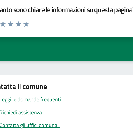
nto sono chiare le informazioni su questa pagina
a da 1 a 5 stelle la pagina
ta 1 stelle su 5
Valuta 2 stelle su 5
Valuta 3 stelle su 5
Valuta 4 stelle su 5
Valuta 5 stelle su 5
tatta il comune
Leggi le domande frequenti
Richiedi assistenza
Contatta gli uffici comunali