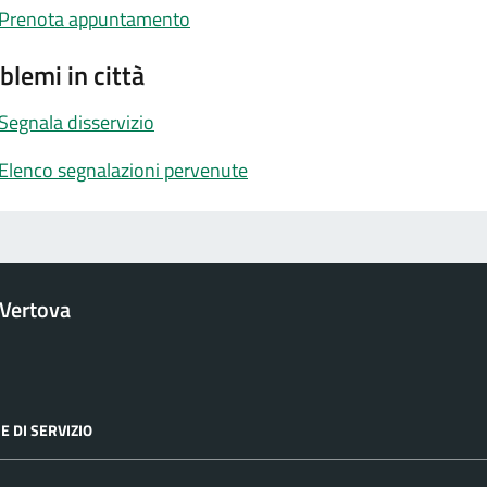
Prenota appuntamento
blemi in città
Segnala disservizio
Elenco segnalazioni pervenute
Vertova
E DI SERVIZIO