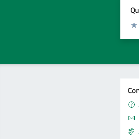
Qua
Valut
Valu
Con