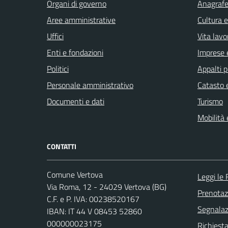
Organi di governo
Anagrafe 
Aree amministrative
Cultura 
Uffici
Vita lavo
Enti e fondazioni
Imprese 
Politici
Appalti p
Personale amministrativo
Catasto e
Documenti e dati
Turismo
Mobilità 
CONTATTI
Comune Vertova
Leggi le
Via Roma, 12 - 24029 Vertova (BG)
Prenota
C.F. e P. IVA: 00238520167
Segnalazi
IBAN: IT 44 V 08453 52860
000000023175
Richiesta