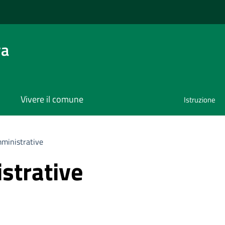
va
Vivere il comune
Istruzione
ministrative
strative