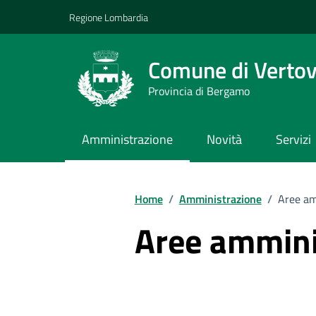
Vai ai contenuti
Vai al footer
Regione Lombardia
Comune di Verto
Provincia di Bergamo
Amministrazione
Novità
Servizi
Home
/
Amministrazione
/
Aree am
Aree ammini