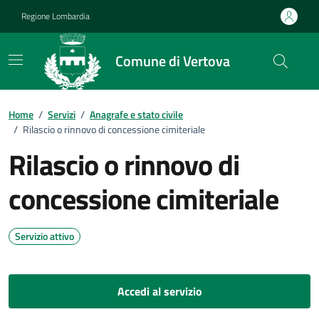
Vai ai contenuti
Vai al footer
Regione Lombardia
Comune di Vertova
Home
/
Servizi
/
Anagrafe e stato civile
/
Rilascio o rinnovo di concessione cimiteriale
Rilascio o rinnovo di
concessione cimiteriale
Servizio attivo
Accedi al servizio