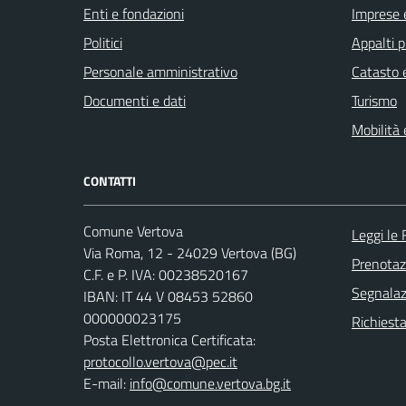
Enti e fondazioni
Imprese 
Politici
Appalti p
Personale amministrativo
Catasto e
Documenti e dati
Turismo
Mobilità 
CONTATTI
Comune Vertova
Leggi le
Via Roma, 12 - 24029 Vertova (BG)
Prenota
C.F. e P. IVA: 00238520167
Segnalazi
IBAN: IT 44 V 08453 52860
000000023175
Richiesta
Posta Elettronica Certificata:
protocollo.vertova@pec.it
E-mail:
info@comune.vertova.bg.it