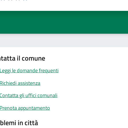
ta 1 stelle su 5
Valuta 2 stelle su 5
Valuta 3 stelle su 5
Valuta 4 stelle su 5
Valuta 5 stelle su 5
tatta il comune
Leggi le domande frequenti
Richiedi assistenza
Contatta gli uffici comunali
Prenota appuntamento
blemi in città