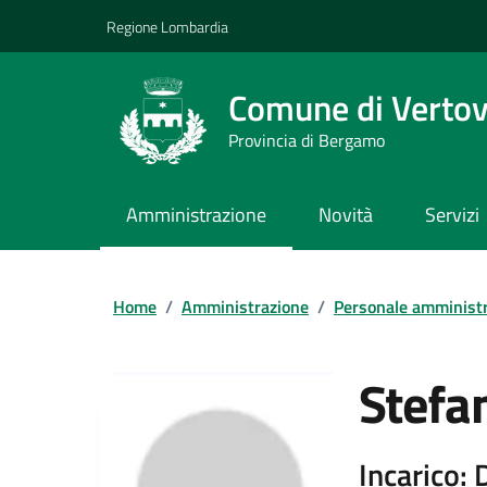
Vai ai contenuti
Vai al footer
Regione Lombardia
Comune di Verto
Provincia di Bergamo
Amministrazione
Novità
Servizi
Home
/
Amministrazione
/
Personale amministr
Stefa
Incarico: