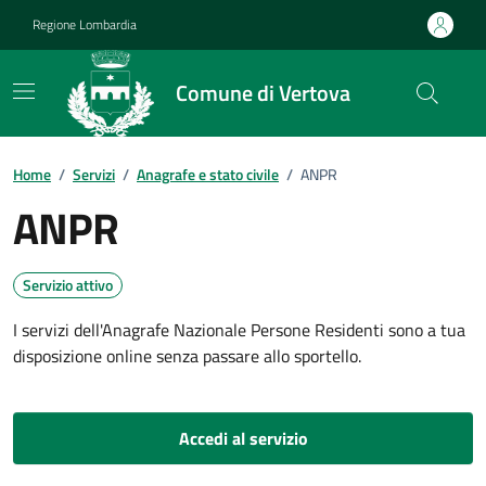
Vai ai contenuti
Vai al footer
Regione Lombardia
Comune di Vertova
Home
/
Servizi
/
Anagrafe e stato civile
/
ANPR
ANPR
Servizio attivo
I servizi dell'Anagrafe Nazionale Persone Residenti sono a tua
disposizione online senza passare allo sportello.
Accedi al servizio