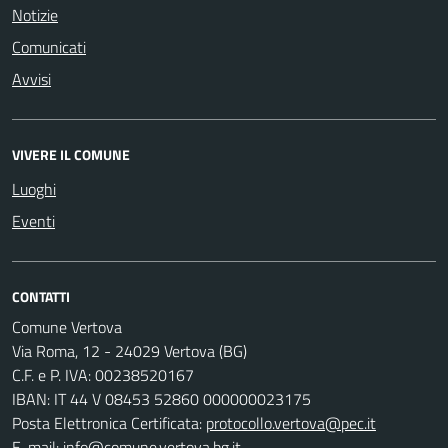
Notizie
Comunicati
Avvisi
VIVERE IL COMUNE
Luoghi
Eventi
CONTATTI
Comune Vertova
Via Roma, 12 - 24029 Vertova (BG)
C.F. e P. IVA: 00238520167
IBAN: IT 44 V 08453 52860 000000023175
Posta Elettronica Certificata:
protocollo.vertova@pec.it
E-mail:
info@comune.vertova.bg.it