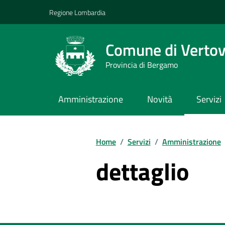
Vai ai contenuti
Vai al footer
Regione Lombardia
Comune di Verto
Provincia di Bergamo
Amministrazione
Novità
Servizi
Home
/
Servizi
/
Amministrazione
dettaglio