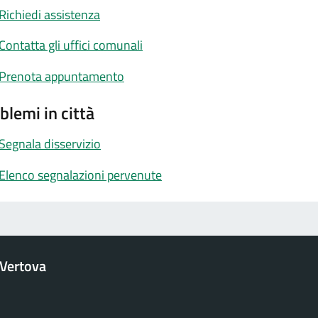
Richiedi assistenza
Contatta gli uffici comunali
Prenota appuntamento
blemi in città
Segnala disservizio
Elenco segnalazioni pervenute
Vertova