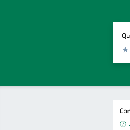
Qua
Valut
Valu
Con