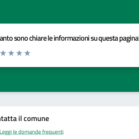
nto sono chiare le informazioni su questa pagina
a da 1 a 5 stelle la pagina
ta 1 stelle su 5
Valuta 2 stelle su 5
Valuta 3 stelle su 5
Valuta 4 stelle su 5
Valuta 5 stelle su 5
tatta il comune
Leggi le domande frequenti