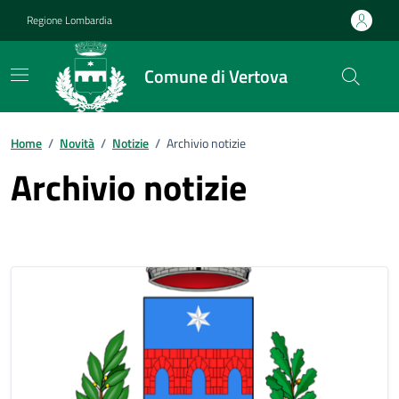
Vai ai contenuti
Vai al footer
Regione Lombardia
Comune di Vertova
Home
/
Novità
/
Notizie
/
Archivio notizie
Archivio notizie