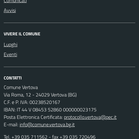
Comunicati
Avvisi
VIVERE IL COMUNE
Luoghi
Eventi
CONTATTI
Comune Vertova
Via Roma, 12 - 24029 Vertova (BG)
C.F. e P. IVA: 00238520167
IBAN: IT 44 V 08453 52860 000000023175
Posta Elettronica Certificata:
protocollo.vertova@pec.it
E-mail:
info@comune.vertova.bg.it
Tel.
+39 035 711562
- fax +39 035 720496