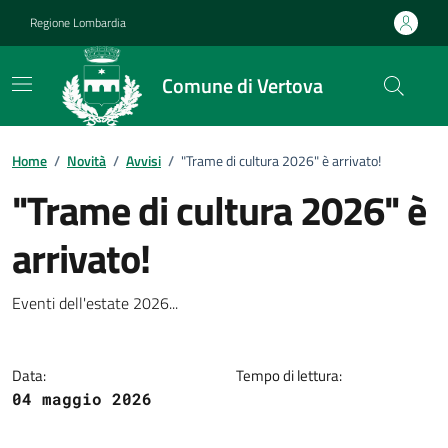
Vai ai contenuti
Vai al footer
Regione Lombardia
Comune di Vertova
Home
/
Novità
/
Avvisi
/
"Trame di cultura 2026" è arrivato!
"Trame di cultura 2026" è
arrivato!
Dettagli della notizia
Eventi dell'estate 2026...
Data:
Tempo di lettura:
04 maggio 2026