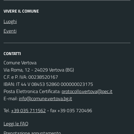
VIVERE IL COMUNE
Luoghi
Eventi
CONTATTI
Comune Vertova
Via Roma, 12 - 24029 Vertova (BG)
C.F. e P. IVA: 00238520167
IBAN: IT 44 V 08453 52860 000000023175
Posta Elettronica Certificata:
protocollo.vertova@pec.it
E-mail:
info@comune.vertova.bg.it
Tel.
+39 035 711562
- fax +39 035 720496
Leggi le FAQ
Prenotazione appuntamento