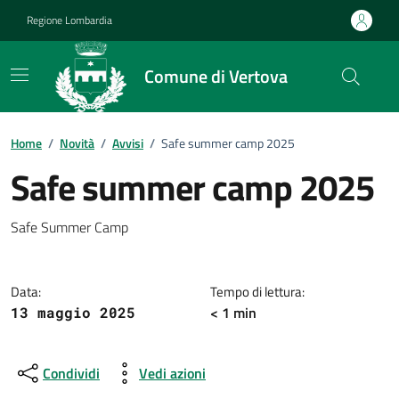
Vai ai contenuti
Vai al footer
Regione Lombardia
Comune di Vertova
Home
/
Novità
/
Avvisi
/
Safe summer camp 2025
Safe summer camp 2025
Dettagli della notizia
Safe Summer Camp
Data:
Tempo di lettura:
< 1 min
13 maggio 2025
Condividi
Vedi azioni