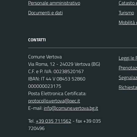
Personale amministrativo
Catasto e
Documenti e dati
Turismo
Mobilità 
CONTATTI
Comune Vertova
Leggi le
Via Roma, 12 - 24029 Vertova (BG)
Prenota
C.F. e P. IVA: 00238520167
Segnalazi
IBAN: IT 44 V 08453 52860
000000023175
Richiesta
Posta Elettronica Certificata:
protocollo.vertova@pec.it
E-mail:
info@comune.vertova.bg.it
Tel.
+39 035 711562
- fax +39 035
720496