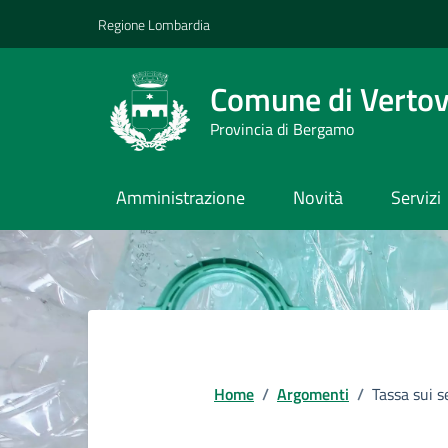
Vai ai contenuti
Vai al footer
Regione Lombardia
Comune di Verto
Provincia di Bergamo
Amministrazione
Novità
Servizi
Home
/
Argomenti
/
Tassa sui s