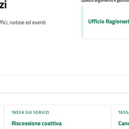
zi
Questo argomento è gestito
 notizia
Ufficio Ragioneri
ici, notizie ed eventi
TASSA SUI SERVIZI
TASS
Riscossione coattiva
Cano