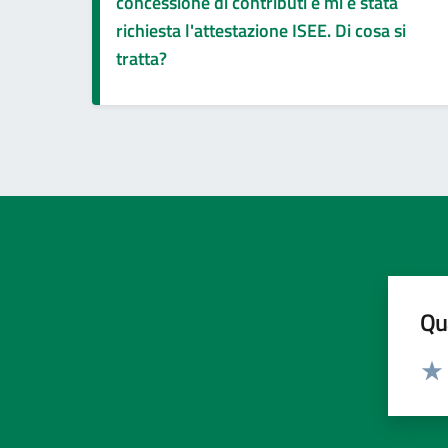
concessione di contributi e mi è stata
richiesta l'attestazione ISEE. Di cosa si
tratta?
Qua
Valut
Valu