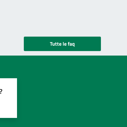
Tutte le faq
?