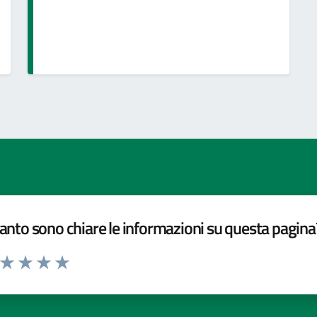
nto sono chiare le informazioni su questa pagina
a da 1 a 5 stelle la pagina
ta 1 stelle su 5
Valuta 2 stelle su 5
Valuta 3 stelle su 5
Valuta 4 stelle su 5
Valuta 5 stelle su 5