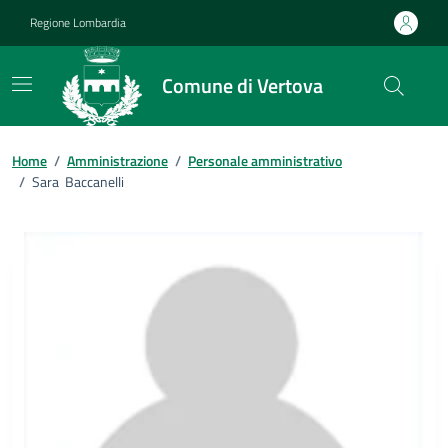
Vai ai contenuti
Vai al footer
Regione Lombardia
Comune di Vertova
Home
/
Amministrazione
/
Personale amministrativo
/
Sara Baccanelli