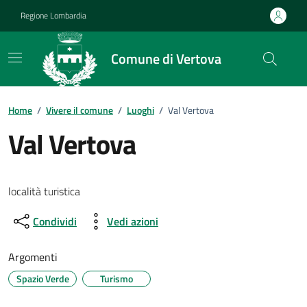
Vai ai contenuti
Vai al footer
Regione Lombardia
Comune di Vertova
Home
/
Vivere il comune
/
Luoghi
/
Val Vertova
Val Vertova
località turistica
Condividi
Vedi azioni
Argomenti
Spazio Verde
Turismo