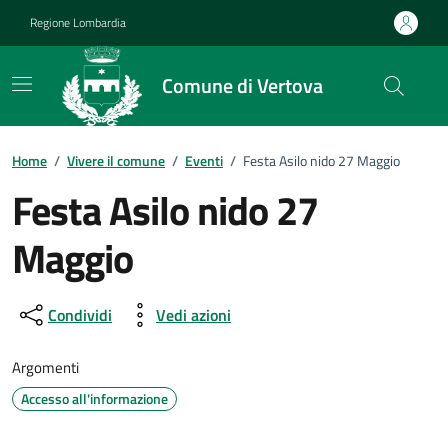
Vai ai contenuti
Vai al footer
Regione Lombardia
Comune di Vertova
Home
/
Vivere il comune
/
Eventi
/
Festa Asilo nido 27 Maggio
Festa Asilo nido 27
Maggio
Dettagli della notizia
Condividi
Vedi azioni
Argomenti
Accesso all'informazione