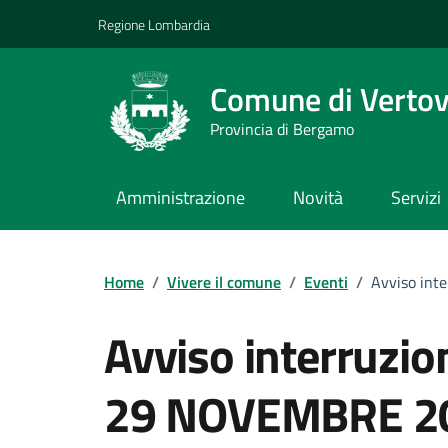
Vai ai contenuti
Vai al footer
Regione Lombardia
Comune di Verto
Provincia di Bergamo
Amministrazione
Novità
Servizi
Home
/
Vivere il comune
/
Eventi
/
Avviso int
Avviso interruzion
29 NOVEMBRE 2