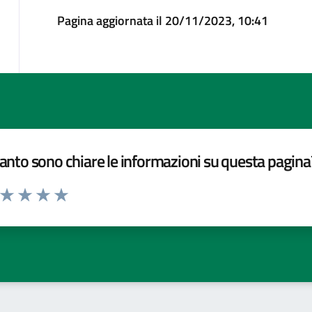
Pagina aggiornata il 20/11/2023, 10:41
nto sono chiare le informazioni su questa pagina
a da 1 a 5 stelle la pagina
ta 1 stelle su 5
Valuta 2 stelle su 5
Valuta 3 stelle su 5
Valuta 4 stelle su 5
Valuta 5 stelle su 5