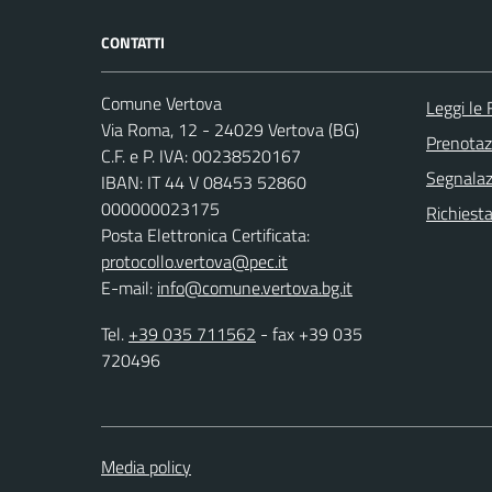
CONTATTI
Comune Vertova
Leggi le
Via Roma, 12 - 24029 Vertova (BG)
Prenota
C.F. e P. IVA: 00238520167
Segnalazi
IBAN: IT 44 V 08453 52860
000000023175
Richiesta
Posta Elettronica Certificata:
protocollo.vertova@pec.it
E-mail:
info@comune.vertova.bg.it
Tel.
+39 035 711562
- fax +39 035
720496
Media policy