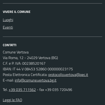
VIVERE IL COMUNE
Luoghi
Eventi
CONTATTI
Comune Vertova
Via Roma, 12 - 24029 Vertova (BG)
C.F. e P. IVA: 00238520167
IBAN: IT 44 V 08453 52860 000000023175
Posta Elettronica Certificata:
protocollo.vertova@pec.it
E-mail:
info@comune.vertova.bg.it
Tel.
+39 035 711562
- fax +39 035 720496
Leggi le FAQ