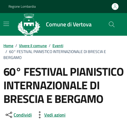
Vai ai contenuti
Vai al footer
Regione Lombardia
Comune di Vertova
Home
/
Vivere il comune
/
Eventi
/
60° FESTIVAL PIANISTICO INTERNAZIONALE DI BRESCIA E
BERGAMO
60° FESTIVAL PIANISTICO
INTERNAZIONALE DI
BRESCIA E BERGAMO
Dettagli della notizia
Condividi
Vedi azioni