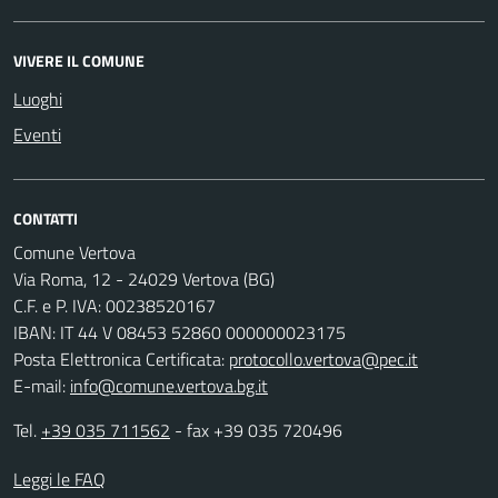
VIVERE IL COMUNE
Luoghi
Eventi
CONTATTI
Comune Vertova
Via Roma, 12 - 24029 Vertova (BG)
C.F. e P. IVA: 00238520167
IBAN: IT 44 V 08453 52860 000000023175
Posta Elettronica Certificata:
protocollo.vertova@pec.it
E-mail:
info@comune.vertova.bg.it
Tel.
+39 035 711562
- fax +39 035 720496
Leggi le FAQ