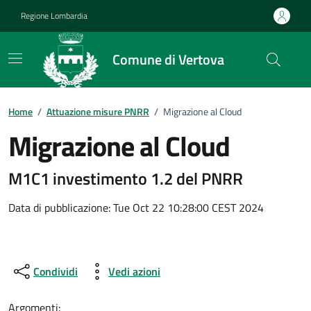
Vai ai contenuti
Vai al footer
Regione Lombardia
Comune di Vertova
Home
/
Attuazione misure PNRR
/
Migrazione al Cloud
Migrazione al Cloud
M1C1 investimento 1.2 del PNRR
Data di pubblicazione: Tue Oct 22 10:28:00 CEST 2024
Condividi
Vedi azioni
Argomenti: