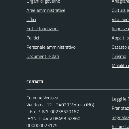
Organi di governo
Anagrafe 
Aree amministrative
Cultura 
Uffici
Vita lavo
Enti e fondazioni
Imprese 
Politici
Appalti p
Personale amministrativo
Catasto e
Documenti e dati
Turismo
Mobilità 
CONTATTI
Comune Vertova
Leggi le
Via Roma, 12 - 24029 Vertova (BG)
Prenota
C.F. e P. IVA: 00238520167
Segnalazi
IBAN: IT 44 V 08453 52860
000000023175
Richiesta