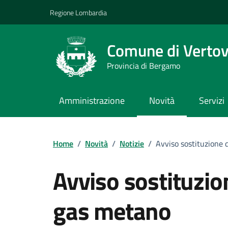
Vai ai contenuti
Vai al footer
Regione Lombardia
Comune di Verto
Provincia di Bergamo
Amministrazione
Novità
Servizi
Home
/
Novità
/
Notizie
/
Avviso sostituzione 
Avviso sostituzio
gas metano