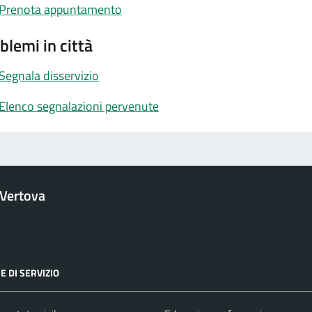
Prenota appuntamento
blemi in città
Segnala disservizio
Elenco segnalazioni pervenute
Vertova
E DI SERVIZIO