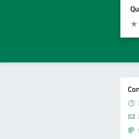
Qua
Valut
Valu
Con