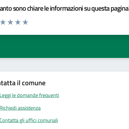
nto sono chiare le informazioni su questa pagina
a da 1 a 5 stelle la pagina
ta 1 stelle su 5
Valuta 2 stelle su 5
Valuta 3 stelle su 5
Valuta 4 stelle su 5
Valuta 5 stelle su 5
tatta il comune
Leggi le domande frequenti
Richiedi assistenza
Contatta gli uffici comunali