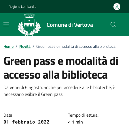
Vai ai contenuti
Vai al footer
Regione Lombardia
Comune di Vertova
Home
/
Novità
/
Green pass e modalità di accesso alla biblioteca
Green pass e modalità di
accesso alla biblioteca
Dettagli della notizia
Da venerdì 6 agosto, anche per accedere alle biblioteche, è
necessario esibire il Green pass
Data:
Tempo di lettura:
< 1 min
01 febbraio 2022