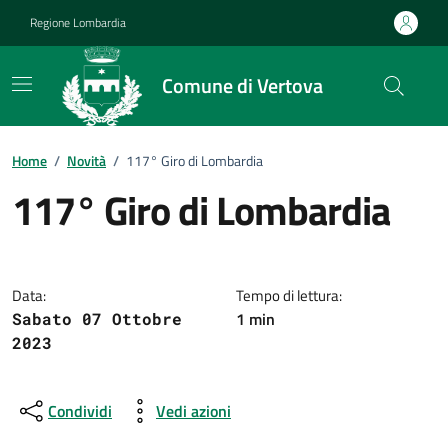
Vai ai contenuti
Vai al footer
Regione Lombardia
Comune di Vertova
Home
/
Novità
/
117° Giro di Lombardia
117° Giro di Lombardia
Dettagli della notizia
Data:
Tempo di lettura:
1 min
Sabato 07 Ottobre
2023
Condividi
Vedi azioni