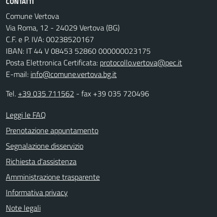
CONTATTI
Comune Vertova
Via Roma, 12 - 24029 Vertova (BG)
C.F. e P. IVA: 00238520167
IBAN: IT 44 V 08453 52860 000000023175
Posta Elettronica Certificata:
protocollo.vertova@pec.it
E-mail:
info@comune.vertova.bg.it
Tel.
+39 035 711562
- fax +39 035 720496
Leggi le FAQ
Prenotazione appuntamento
Segnalazione disservizio
Richiesta d'assistenza
Amministrazione trasparente
Informativa privacy
Note legali