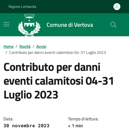
Vai ai contenuti
Vai al footer
Regione Lombardia
Comune di Vertova
Home
/
Novità
/
Avvisi
/
Contributo per danni eventi calamitosi 04-31 Luglio 2023
Contributo per danni
eventi calamitosi 04-31
Luglio 2023
Dettagli della notizia
Data:
Tempo di lettura:
< 1 min
30 novembre 2023